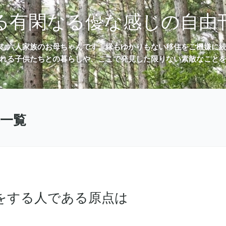
る有閑なる優な感じの自由
む六人家族のお母ちゃんです。縁もゆかりもない移住をご機嫌に
れる子供たちとの暮らしや、ここで発見した限りない素敵なこと
事一覧
をする人である原点は