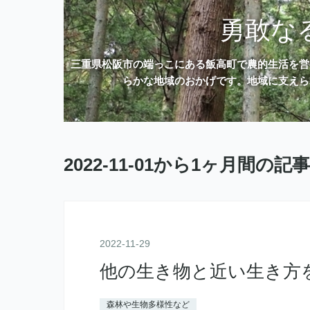
勇敢な
三重県松阪市の端っこにある飯高町で農的生活を営
らかな地域のおかげです。地域に支えら
2022-11-01から1ヶ月間の記
2022
-
11
-
29
他の生き物と近い生き方
森林や生物多様性など