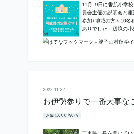
11月19日に香肌小学
員会主催の説明会と座
参加+地域の方々10
ありでした。辺境の小
2022
-
11
-
22
お伊勢参りで一番大事な
お気に入りいろいろ
三重県に身を置いてい