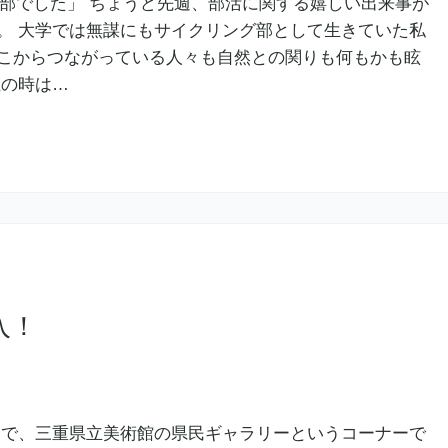
○部でした」 ちょうど先週、部活に関する嬉しい出来事が
。 大学では無謀にもサイクリング部として生きていた私
こからつながっている人々も自然との関りも何もかも眩
生の時は…
入！
日間限定で、三重県立美術館の県民ギャラリーというコーナーで