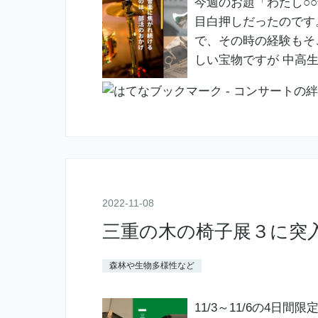
今週のお題「わたし○
目白押しだったのです
で、その時の経験もそ
しい宝物ですが 中高
2022
-
11
-
08
三重の木の椅子展３に突
森林や生物多様性など
11/3～11/6の4